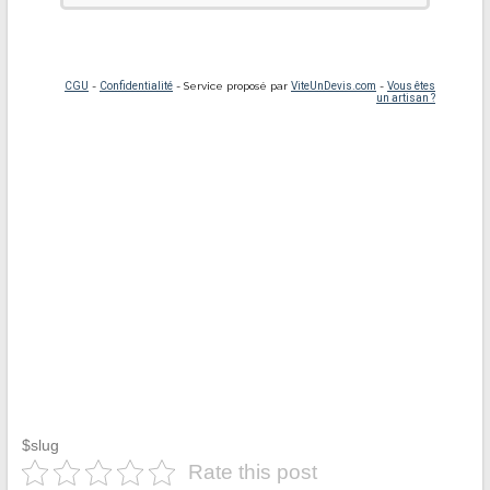
$slug
Rate this post