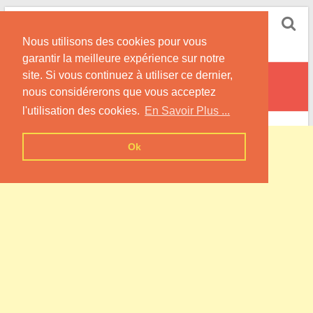
Skip
Pompe à Chaleur
to
Nous utilisons des cookies pour vous
content
Informations sur les Pompes à Chaleur
garantir la meilleure expérience sur notre
site. Si vous continuez à utiliser ce dernier,
Foulcrey
nous considérerons que vous acceptez
l'utilisation des cookies.
En Savoir Plus ...
Ok