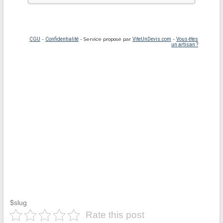
$slug
Rate this post