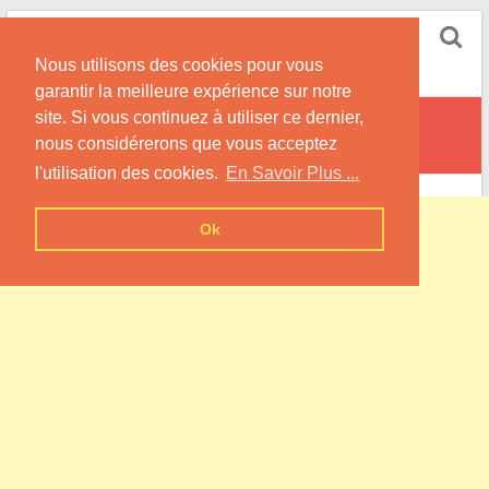
Skip
Pompe à Chaleur
to
Nous utilisons des cookies pour vous
content
Informations sur les Pompes à Chaleur
garantir la meilleure expérience sur notre
site. Si vous continuez à utiliser ce dernier,
Fréchet-Aure
nous considérerons que vous acceptez
l'utilisation des cookies.
En Savoir Plus ...
Ok