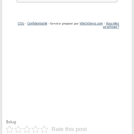
$slug
Rate this post