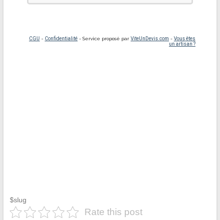
$slug
Rate this post