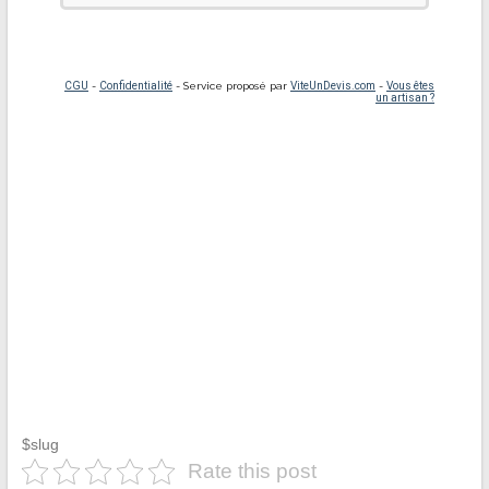
$slug
Rate this post