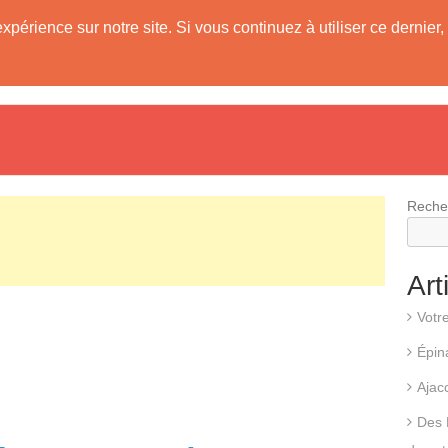
expérience sur notre site. Si vous continuez à utiliser ce derni
evis
Fonctionnement d’une pompe à chaleur
Différents types d
Reche
Art
Votr
Épin
Ajac
Des 