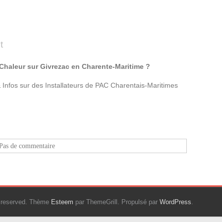
t
 Chaleur sur Givrezac en Charente-Maritime ?
Infos sur des Installateurs de PAC Charentais-Maritimes
Pas de commentaire
ts reserved. Thème
Esteem
par ThemeGrill. Propulsé par
WordPress
.