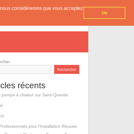
er, nous considérerons que vous acceptez
Ok
e pompes à chaleur
Contact
rcher
Rechercher
icles récents
e pompe à chaleur sur Saint-Quentin
al
cio
Professionnels pour l’Installation Réussie