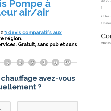
de vo
!
Des 
Chaleu
Co
Aucun 