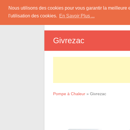
Skip
Pompe à Chaleur
Nous utilisons des cookies pour vous garantir la meilleure 
to
l'utilisation des cookies.
En Savoir Plus ...
D
content
Informations sur les Pompes à Chaleur
Givrezac
Pompe à Chaleur
»
Givrezac