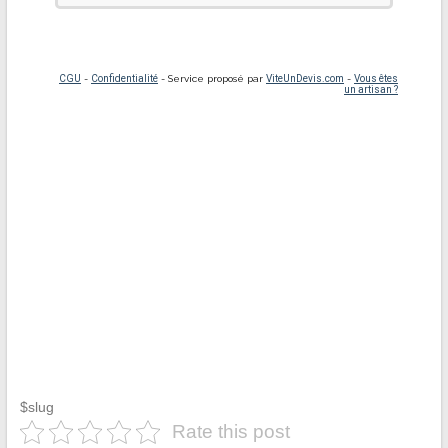
$slug
Rate this post