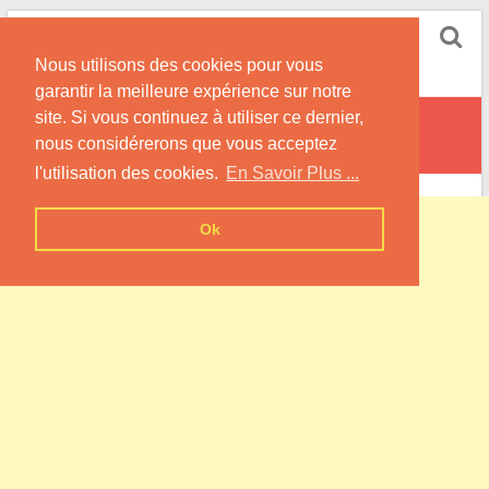
Skip
Pompe à Chaleur
to
Nous utilisons des cookies pour vous
content
Informations sur les Pompes à Chaleur
garantir la meilleure expérience sur notre
site. Si vous continuez à utiliser ce dernier,
Gonfreville-Caillot
nous considérerons que vous acceptez
l'utilisation des cookies.
En Savoir Plus ...
Ok