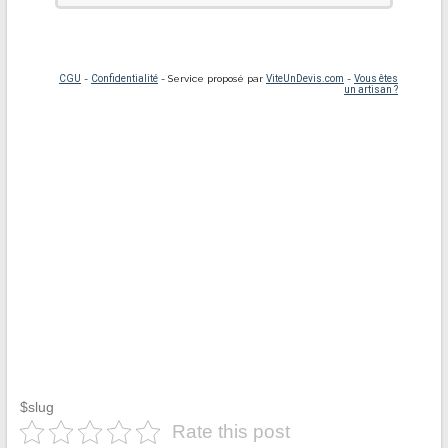
$slug
Rate this post