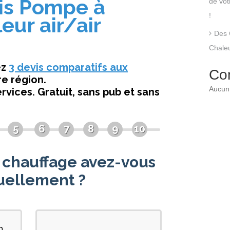
de vo
!
Des 
Chaleu
Co
Aucun 