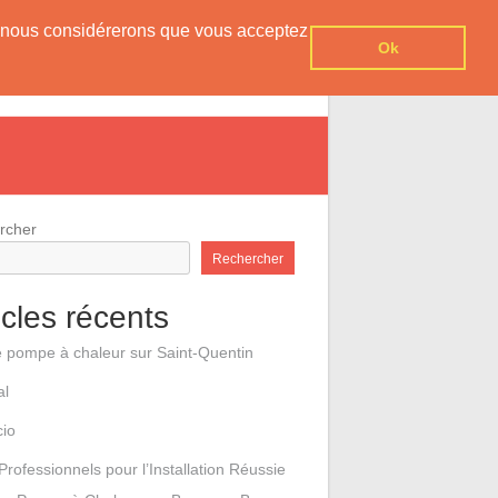
er, nous considérerons que vous acceptez
Ok
e pompes à chaleur
Contact
rcher
Rechercher
icles récents
e pompe à chaleur sur Saint-Quentin
al
cio
Professionnels pour l’Installation Réussie