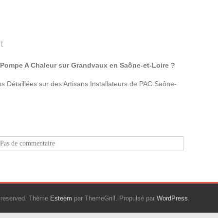
t
de Pompe A Chaleur sur Grandvaux en Saône-et-Loire ?
 Détaillées sur des Artisans Installateurs de PAC Saône-
Pas de commentaire
ts reserved. Thème
Esteem
par ThemeGrill. Propulsé par
WordPress
.