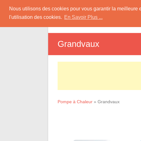
Skip
Pompe à Chaleur
Nous utilisons des cookies pour vous garantir la meilleure 
to
l'utilisation des cookies.
En Savoir Plus ...
D
content
Informations sur les Pompes à Chaleur
Grandvaux
Pompe à Chaleur
»
Grandvaux