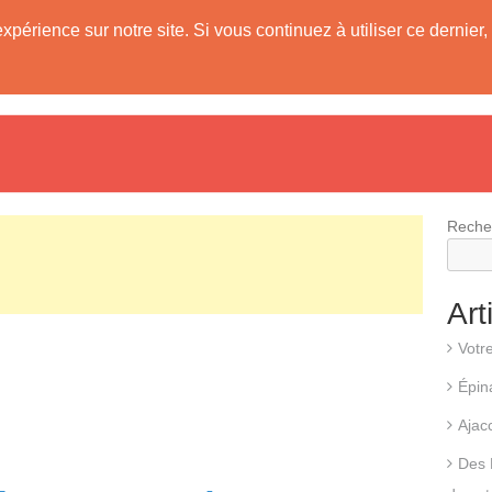
expérience sur notre site. Si vous continuez à utiliser ce derni
evis
Fonctionnement d’une pompe à chaleur
Différents types d
Reche
Art
Votr
Épin
Ajac
Des 