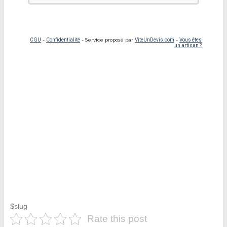
$slug
Rate this post