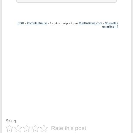
$slug
Rate this post