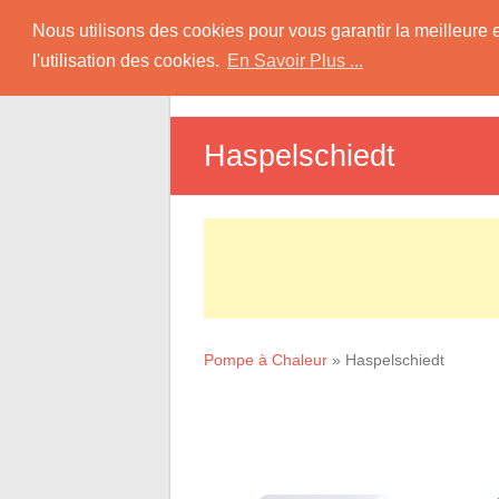
Skip
Pompe à Chaleur
Nous utilisons des cookies pour vous garantir la meilleure 
to
l'utilisation des cookies.
En Savoir Plus ...
D
content
Informations sur les Pompes à Chaleur
Haspelschiedt
Pompe à Chaleur
»
Haspelschiedt