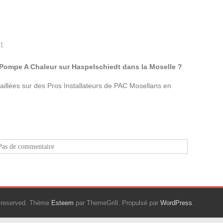
t
 Pompe A Chaleur sur Haspelschiedt dans la Moselle ?
taillées sur des Pros Installateurs de PAC Mosellans en
Pas de commentaire
ts reserved. Thème
Esteem
par ThemeGrill. Propulsé par
WordPress
.