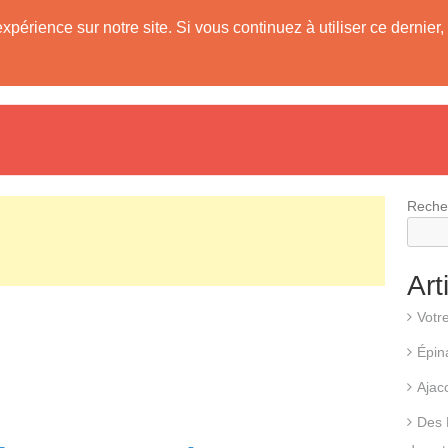
expérience sur notre site. Si vous continuez à utiliser ce derni
evis
Fonctionnement d’une pompe à chaleur
Différents types d
Reche
Art
Votr
Épin
Ajac
Des 