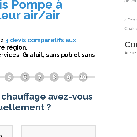
de vo
!
Des 
Chaleu
Co
Aucun 