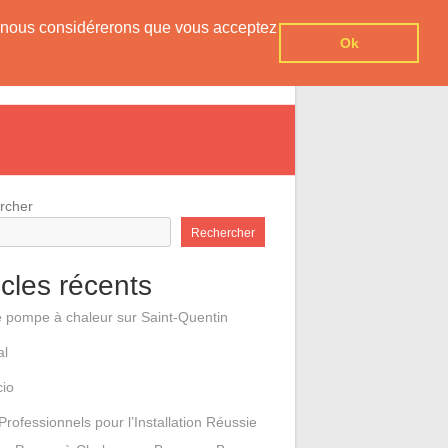
er, nous considérerons que vous acceptez
Ok
e pompes à chaleur
Contact
rcher
Rechercher
icles récents
e pompe à chaleur sur Saint-Quentin
al
cio
Professionnels pour l’Installation Réussie