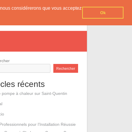
er, nous considérerons que vous acceptez
Ok
e pompes à chaleur
Contact
rcher
Rechercher
icles récents
e pompe à chaleur sur Saint-Quentin
al
cio
Professionnels pour l’Installation Réussie