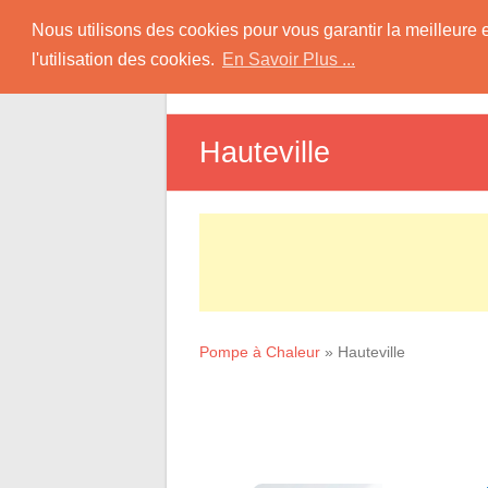
Skip
Pompe à Chaleur
Nous utilisons des cookies pour vous garantir la meilleure 
to
l'utilisation des cookies.
En Savoir Plus ...
D
content
Informations sur les Pompes à Chaleur
Hauteville
Pompe à Chaleur
»
Hauteville