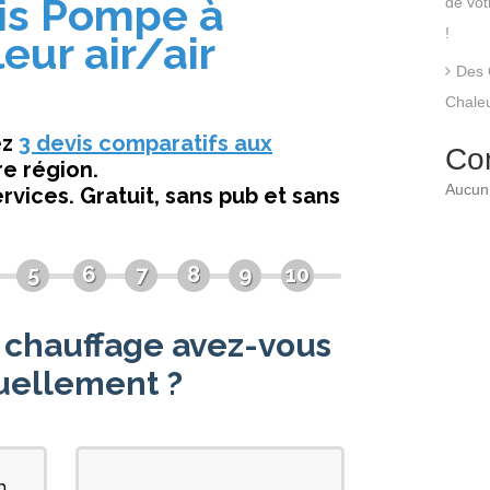
de vo
!
Des 
Chaleu
Co
Aucun 