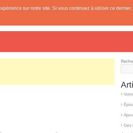
expérience sur notre site. Si vous continuez à utiliser ce derni
evis
Fonctionnement d’une pompe à chaleur
Différents types d
Reche
Art
Votr
Épin
Ajac
Des 