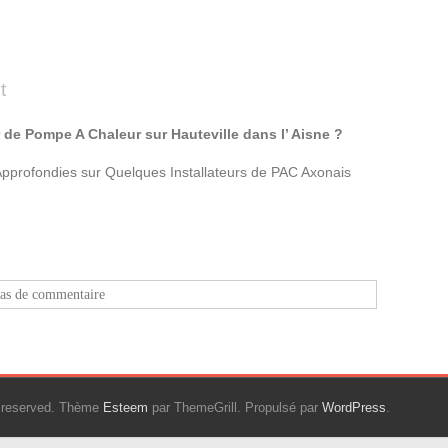
t
 de Pompe A Chaleur sur Hauteville dans l’ Aisne ?
Approfondies sur Quelques Installateurs de PAC Axonais
as de commentaire
ts reserved. Thème
Esteem
par ThemeGrill. Propulsé par
WordPress
.