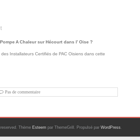
t
e Pompe A Chaleur sur Hécourt dans l’ Oise ?
 des Installateurs Certifiés de PAC Oisiens dans cette
Pas de commentaire
ts reserved. Thème
Esteem
par ThemeGrill. Propulsé par
WordPress
.