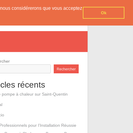
er, nous considérerons que vous acceptez
Ok
e pompes à chaleur
Contact
rcher
Rechercher
icles récents
e pompe à chaleur sur Saint-Quentin
al
cio
Professionnels pour l’Installation Réussie