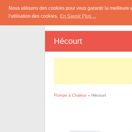
Skip
Pompe à Chaleur
Nous utilisons des cookies pour vous garantir la meilleure 
to
l'utilisation des cookies.
En Savoir Plus ...
D
content
Informations sur les Pompes à Chaleur
Hécourt
Pompe à Chaleur
»
Hécourt