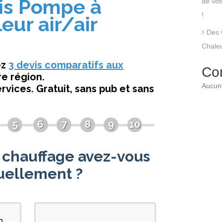
de vo
!
Des 
Chaleu
Co
Aucun 