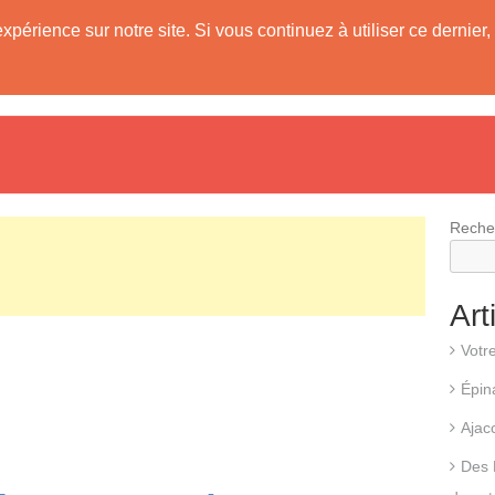
expérience sur notre site. Si vous continuez à utiliser ce derni
evis
Fonctionnement d’une pompe à chaleur
Différents types d
Reche
Art
Votr
Épin
Ajac
Des 