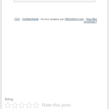
$slug
Rate this post