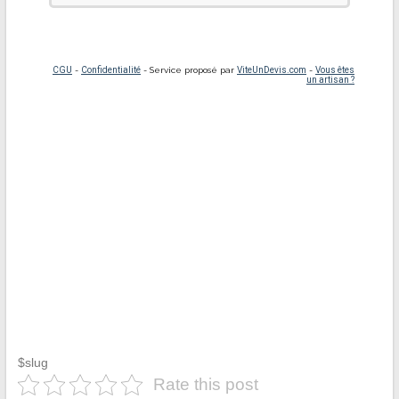
$slug
Rate this post