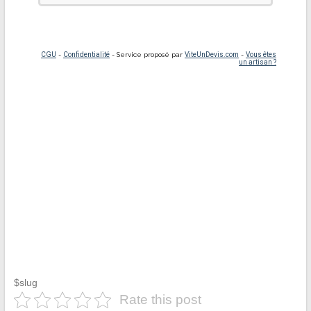
$slug
Rate this post