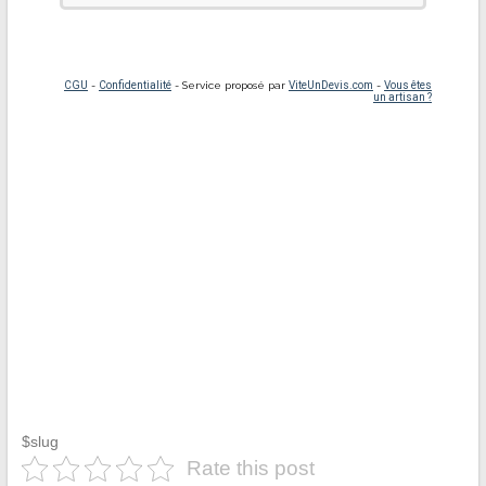
$slug
Rate this post