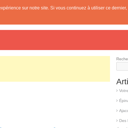
expérience sur notre site. Si vous continuez à utiliser ce derni
evis
Fonctionnement d’une pompe à chaleur
Différents types d
Reche
Art
Votr
Épin
Ajac
Des 