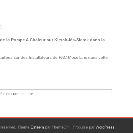
t
de la Pompe A Chaleur sur Kirsch-lès-Sierck dans la
taillées sur des Installateurs de PAC Mosellans dans cette
Pas de commentaire
ts reserved. Thème
Esteem
par ThemeGrill. Propulsé par
WordPress
.