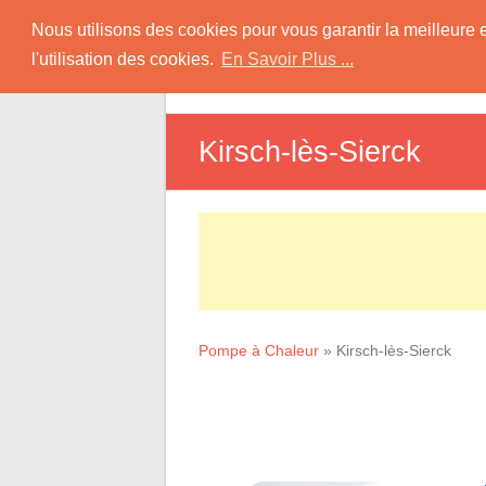
Skip
Pompe à Chaleur
Nous utilisons des cookies pour vous garantir la meilleure 
to
l'utilisation des cookies.
En Savoir Plus ...
D
content
Informations sur les Pompes à Chaleur
Kirsch-lès-Sierck
Pompe à Chaleur
»
Kirsch-lès-Sierck