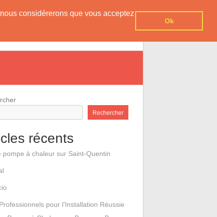
er, nous considérerons que vous acceptez
Ok
e pompes à chaleur
Contact
rcher
Rechercher
icles récents
e pompe à chaleur sur Saint-Quentin
al
cio
Professionnels pour l’Installation Réussie