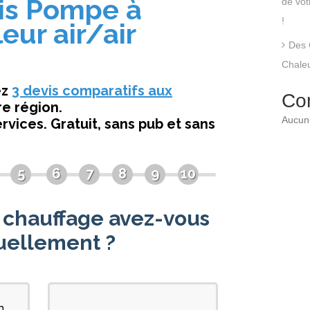
de vo
!
Des 
Chaleu
Co
Aucun 