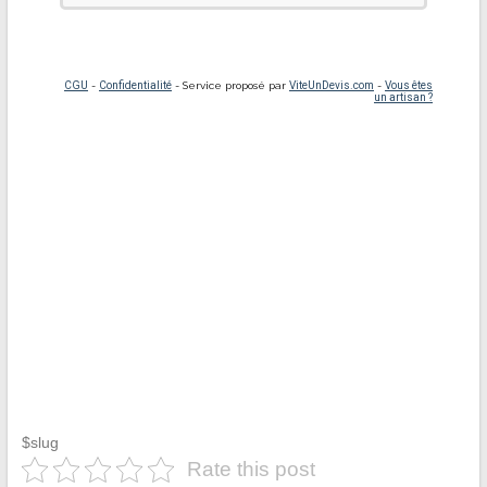
$slug
Rate this post