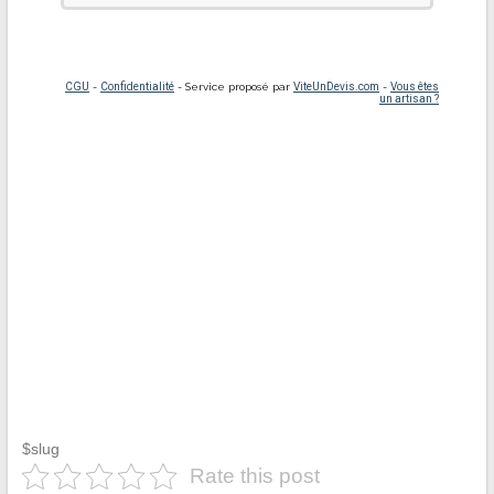
$slug
Rate this post