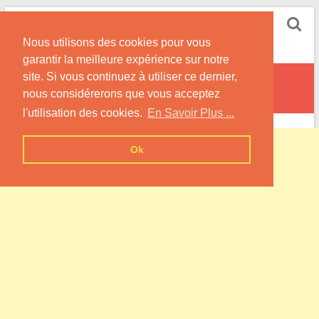
Skip
Pompe à Chaleur
to
Nous utilisons des cookies pour vous
content
Informations sur les Pompes à Chaleur
garantir la meilleure expérience sur notre
site. Si vous continuez à utiliser ce dernier,
La Balme-d’Épy
nous considérerons que vous acceptez
l'utilisation des cookies.
En Savoir Plus ...
Ok