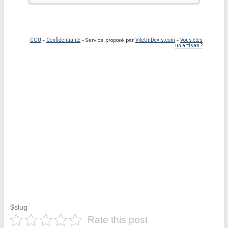
$slug
Rate this post