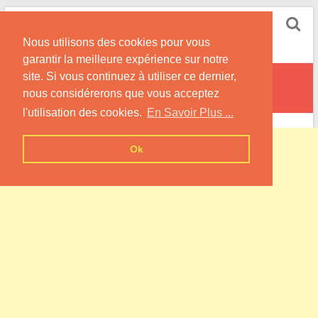
Skip
Pompe à Chaleur
to
Nous utilisons des cookies pour vous
content
Informations sur les Pompes à Chaleur
garantir la meilleure expérience sur notre
site. Si vous continuez à utiliser ce dernier,
La Chapelle-Grésignac
nous considérerons que vous acceptez
l'utilisation des cookies.
En Savoir Plus ...
Ok