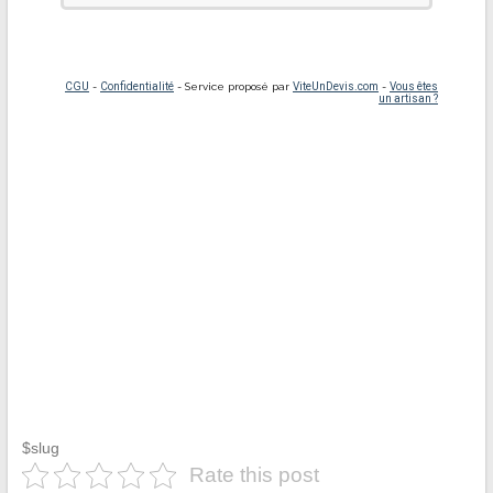
$slug
Rate this post