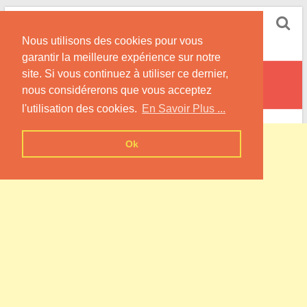
Skip
Pompe à Chaleur
to
Nous utilisons des cookies pour vous
content
Informations sur les Pompes à Chaleur
garantir la meilleure expérience sur notre
site. Si vous continuez à utiliser ce dernier,
La Chapelle-Urée
nous considérerons que vous acceptez
l'utilisation des cookies.
En Savoir Plus ...
Ok