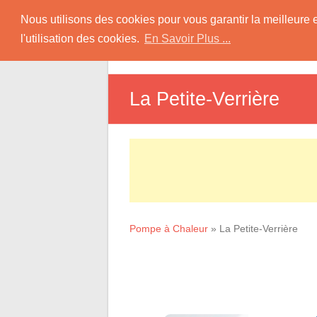
Skip
Pompe à Chaleur
Nous utilisons des cookies pour vous garantir la meilleure 
to
l'utilisation des cookies.
En Savoir Plus ...
D
content
Informations sur les Pompes à Chaleur
La Petite-Verrière
Pompe à Chaleur
»
La Petite-Verrière