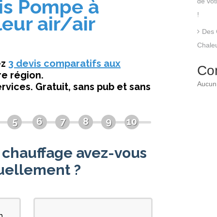
de vo
!
Des 
Chaleu
Co
Aucun 