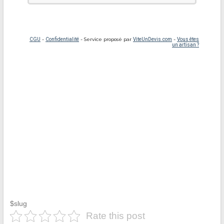
$slug
Rate this post