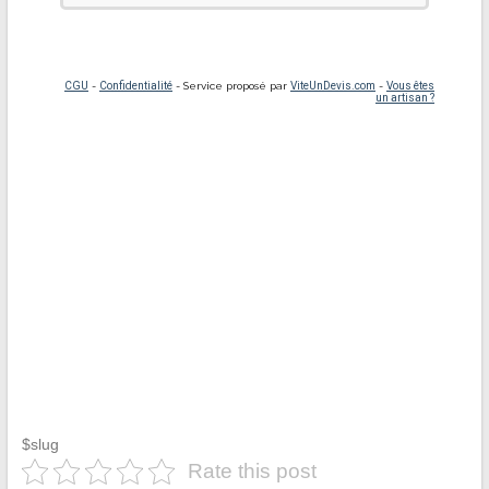
$slug
Rate this post