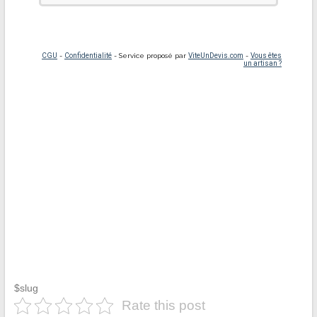
$slug
Rate this post