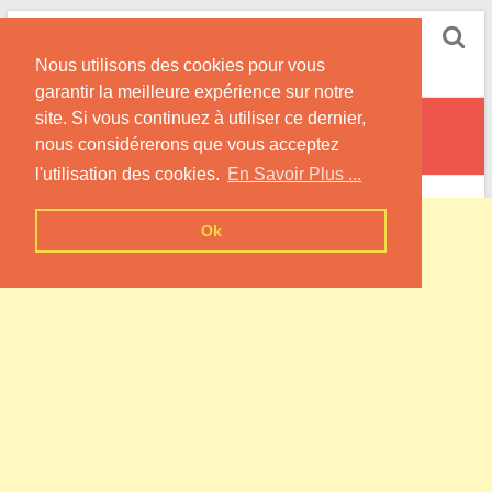
Skip
Pompe à Chaleur
to
Nous utilisons des cookies pour vous
content
Informations sur les Pompes à Chaleur
garantir la meilleure expérience sur notre
site. Si vous continuez à utiliser ce dernier,
Le Sourd
nous considérerons que vous acceptez
l'utilisation des cookies.
En Savoir Plus ...
Ok