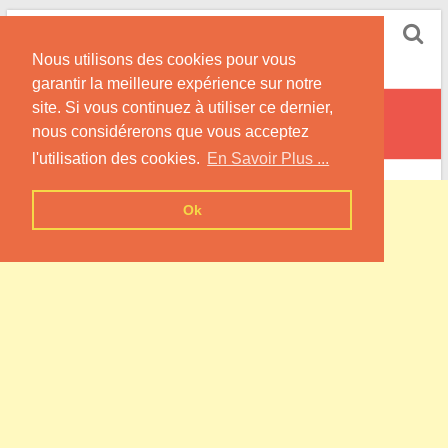
Skip
Pompe à Chaleur
to
Nous utilisons des cookies pour vous
content
Informations sur les Pompes à Chaleur
garantir la meilleure expérience sur notre
site. Si vous continuez à utiliser ce dernier,
Le Theil-Nolent
nous considérerons que vous acceptez
l'utilisation des cookies.
En Savoir Plus ...
Ok