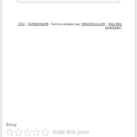
$slug
Rate this post