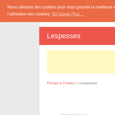
Skip
Pompe à Chaleur
Nous utilisons des cookies pour vous garantir la meilleure 
to
l'utilisation des cookies.
En Savoir Plus ...
D
content
Informations sur les Pompes à Chaleur
Lespesses
Pompe à Chaleur
»
Lespesses