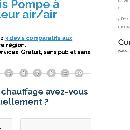
de vo
!
Des 
Chaleu
Co
Aucun 