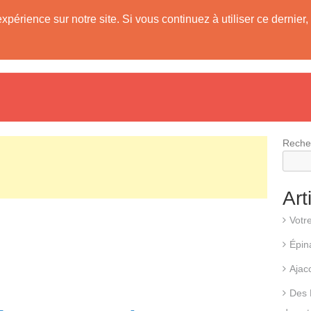
expérience sur notre site. Si vous continuez à utiliser ce derni
evis
Fonctionnement d’une pompe à chaleur
Différents types d
Reche
Art
Votr
Épin
Ajac
Des 