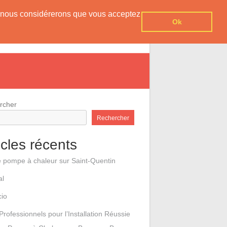
er, nous considérerons que vous acceptez
Ok
e pompes à chaleur
Contact
rcher
Rechercher
icles récents
e pompe à chaleur sur Saint-Quentin
al
cio
Professionnels pour l’Installation Réussie