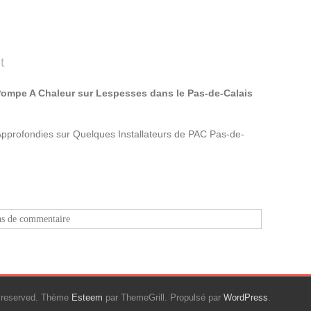
t
Pompe A Chaleur sur Lespesses dans le Pas-de-Calais
Approfondies sur Quelques Installateurs de PAC Pas-de-
as de commentaire
ts reserved. Thème
Esteem
par ThemeGrill. Propulsé par
WordPress
.