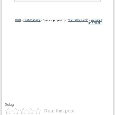
$slug
Rate this post