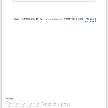
$slug
Rate this post