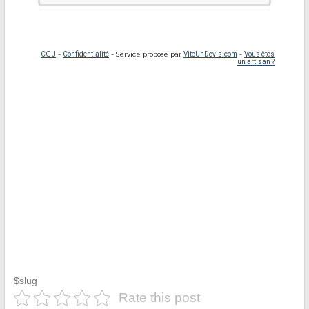
$slug
Rate this post