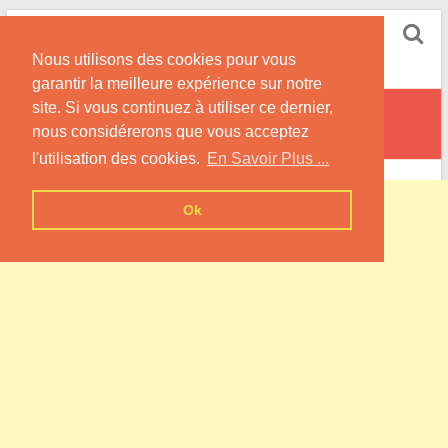
Skip
Pompe à Chaleur
to
Nous utilisons des cookies pour vous
content
Informations sur les Pompes à Chaleur
garantir la meilleure expérience sur notre
site. Si vous continuez à utiliser ce dernier,
Lisse-en-Champagne
nous considérerons que vous acceptez
l'utilisation des cookies.
En Savoir Plus ...
Ok