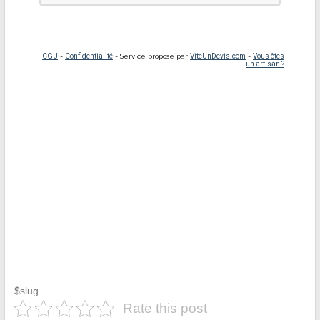
$slug
Rate this post