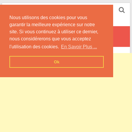
Skip
Pompe à Chaleur
to
Nous utilisons des cookies pour vous
content
Informations sur les Pompes à Chaleur
garantir la meilleure expérience sur notre
site. Si vous continuez à utiliser ce dernier,
Longecourt-lès-Culêtre
nous considérerons que vous acceptez
l'utilisation des cookies.
En Savoir Plus ...
Ok