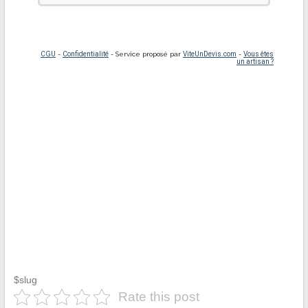
$slug
Rate this post