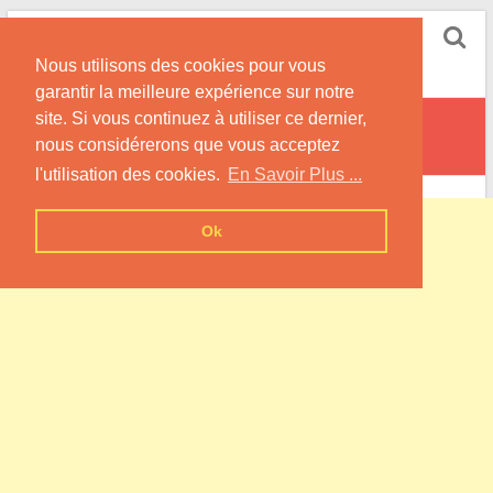
Skip
Pompe à Chaleur
to
Nous utilisons des cookies pour vous
content
Informations sur les Pompes à Chaleur
garantir la meilleure expérience sur notre
site. Si vous continuez à utiliser ce dernier,
Malleville-sur-le-Bec
nous considérerons que vous acceptez
l'utilisation des cookies.
En Savoir Plus ...
Ok