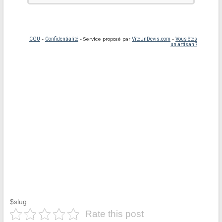
$slug
Rate this post