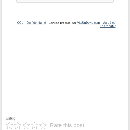
$slug
Rate this post