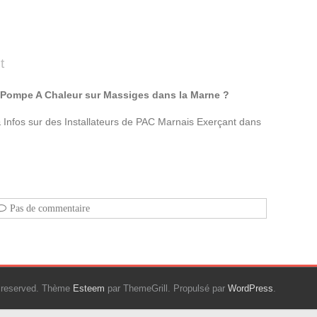
t
de Pompe A Chaleur sur Massiges dans la Marne ?
Infos sur des Installateurs de PAC Marnais Exerçant dans
Pas de commentaire
ts reserved. Thème
Esteem
par ThemeGrill. Propulsé par
WordPress
.