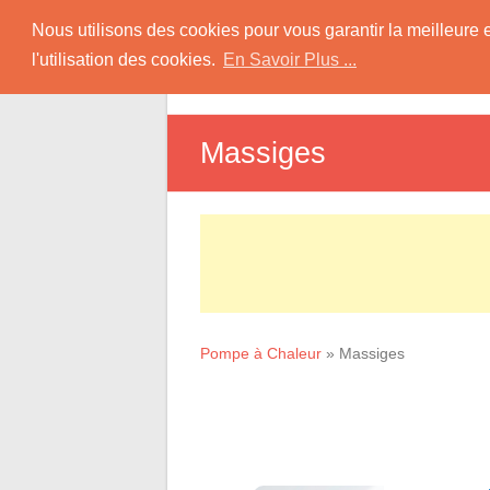
Skip
Pompe à Chaleur
Nous utilisons des cookies pour vous garantir la meilleure 
to
l'utilisation des cookies.
En Savoir Plus ...
D
content
Informations sur les Pompes à Chaleur
Massiges
Pompe à Chaleur
»
Massiges