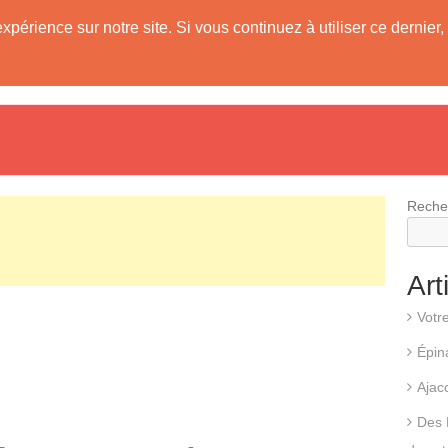
expérience sur notre site. Si vous continuez à utiliser ce derni
evis
Fonctionnement d’une pompe à chaleur
Différents types d
Reche
Art
Votr
Épin
Ajac
Des 