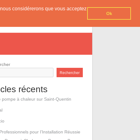
er, nous considérerons que vous acceptez
Ok
e pompes à chaleur
Contact
rcher
Rechercher
icles récents
e pompe à chaleur sur Saint-Quentin
al
cio
Professionnels pour l’Installation Réussie