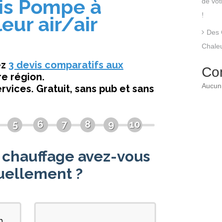
de vo
!
Des 
Chaleu
Co
Aucun 