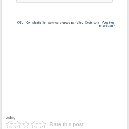
$slug
Rate this post