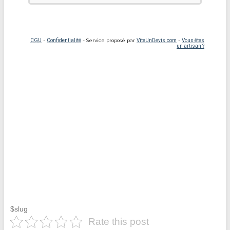
$slug
Rate this post