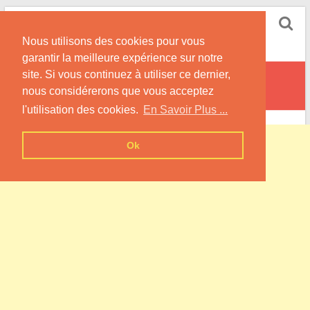
Skip
Pompe à Chaleur
to
Nous utilisons des cookies pour vous
content
Informations sur les Pompes à Chaleur
garantir la meilleure expérience sur notre
site. Si vous continuez à utiliser ce dernier,
Mussy-la-Fosse
nous considérerons que vous acceptez
l'utilisation des cookies.
En Savoir Plus ...
Ok