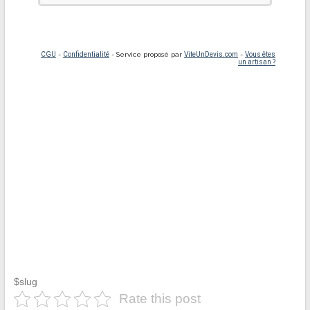
$slug
Rate this post