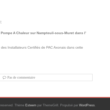
t
e Pompe A Chaleur sur Nampteuil-sous-Muret dans l’
 des Installateurs Certifiés de PAC Axonais dans cette
Pas de commentaire
ts reserved. Thème
Esteem
par ThemeGrill. Propulsé par
WordPress
.