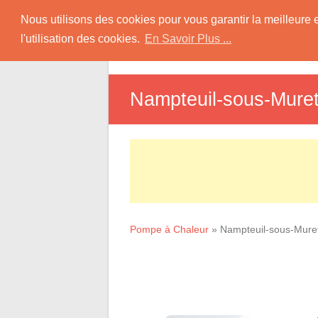
Skip
Pompe à Chaleur
Nous utilisons des cookies pour vous garantir la meilleure 
to
l'utilisation des cookies.
En Savoir Plus ...
D
content
Informations sur les Pompes à Chaleur
Nampteuil-sous-Mure
Pompe à Chaleur
»
Nampteuil-sous-Mure