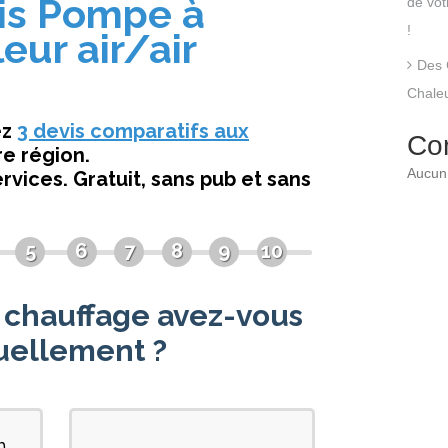
de vo
!
Des 
Chaleu
Co
Aucun 