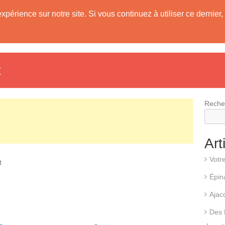
expérience sur notre site. Si vous continuez à utiliser ce derni
evis
Fonctionnement d’une pompe à chaleur
Différents types d
t
Reche
Art
Votr
t
Épin
Ajac
Des 