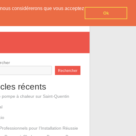
er, nous considérerons que vous acceptez
Ok
e pompes à chaleur
Contact
rcher
Rechercher
icles récents
e pompe à chaleur sur Saint-Quentin
al
cio
Professionnels pour l’Installation Réussie