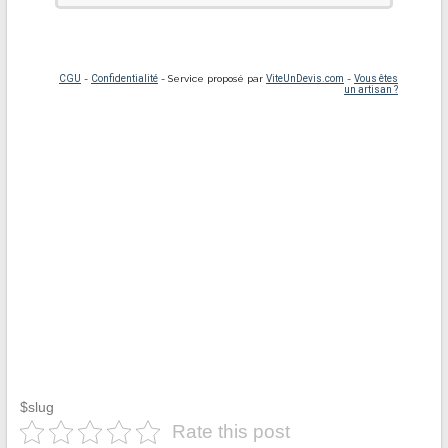
$slug
Rate this post