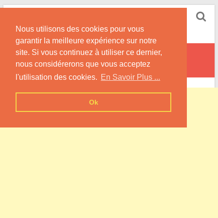
Skip
Pompe à Chaleur
to
Nous utilisons des cookies pour vous
content
Informations sur les Pompes à Chaleur
garantir la meilleure expérience sur notre
site. Si vous continuez à utiliser ce dernier,
Neuilly-le-Dien
nous considérerons que vous acceptez
l'utilisation des cookies.
En Savoir Plus ...
Ok