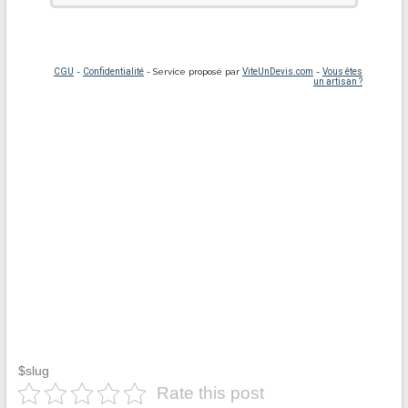
$slug
Rate this post