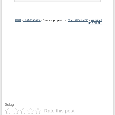
$slug
Rate this post