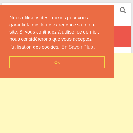
Skip
Pompe à Chaleur
to
Nous utilisons des cookies pour vous
content
Informations sur les Pompes à Chaleur
garantir la meilleure expérience sur notre
site. Si vous continuez à utiliser ce dernier,
Niedersoultzbach
nous considérerons que vous acceptez
l'utilisation des cookies.
En Savoir Plus ...
Ok