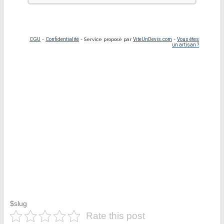
$slug
Rate this post