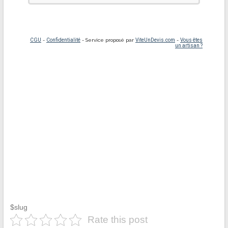
$slug
Rate this post