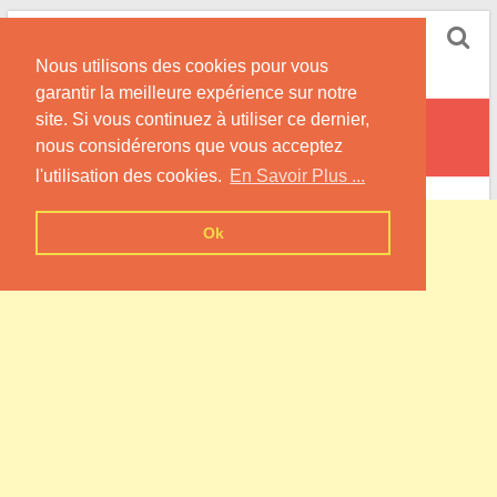
Skip
Pompe à Chaleur
to
Nous utilisons des cookies pour vous
content
Informations sur les Pompes à Chaleur
garantir la meilleure expérience sur notre
site. Si vous continuez à utiliser ce dernier,
Noiron-sur-Seine
nous considérerons que vous acceptez
l'utilisation des cookies.
En Savoir Plus ...
Ok