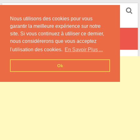
Skip
Pompe à Chaleur
to
Nous utilisons des cookies pour vous
content
Informations sur les Pompes à Chaleur
garantir la meilleure expérience sur notre
site. Si vous continuez à utiliser ce dernier,
Offoy
nous considérerons que vous acceptez
l'utilisation des cookies.
En Savoir Plus ...
Ok