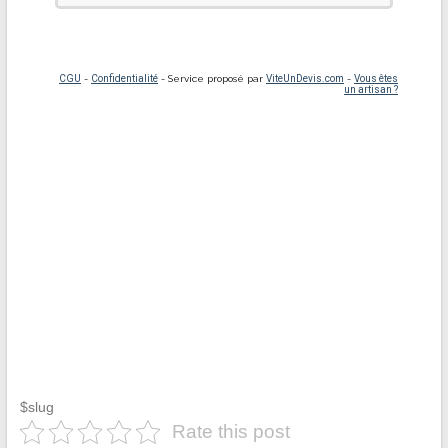
$slug
Rate this post