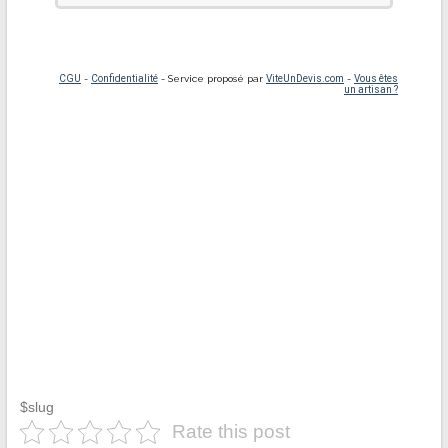
$slug
Rate this post