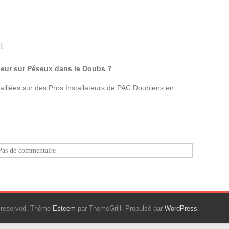
t
leur sur Péseux dans le Doubs ?
taillées sur des Pros Installateurs de PAC Doubiens en
Pas de commentaire
ts reserved. Thème
Esteem
par ThemeGrill. Propulsé par
WordPress
.