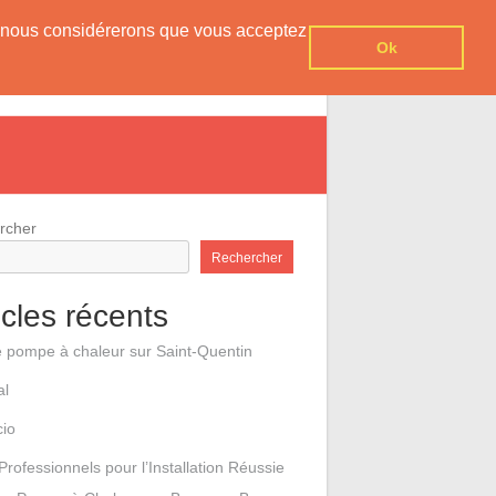
er, nous considérerons que vous acceptez
Ok
e pompes à chaleur
Contact
rcher
Rechercher
icles récents
e pompe à chaleur sur Saint-Quentin
al
cio
Professionnels pour l’Installation Réussie