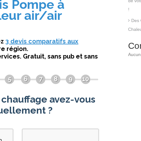
de vo
!
Des 
Chaleu
Co
Aucun 