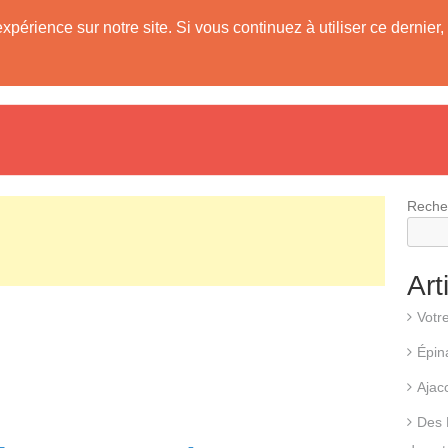
expérience sur notre site. Si vous continuez à utiliser ce derni
evis
Fonctionnement d’une pompe à chaleur
Différents types d
Reche
Art
Votr
Épin
Ajac
Des 