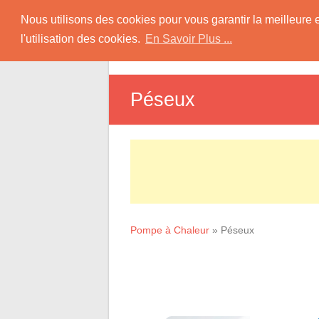
Skip
Pompe à Chaleur
Nous utilisons des cookies pour vous garantir la meilleure 
to
l'utilisation des cookies.
En Savoir Plus ...
D
content
Informations sur les Pompes à Chaleur
Péseux
Pompe à Chaleur
»
Péseux