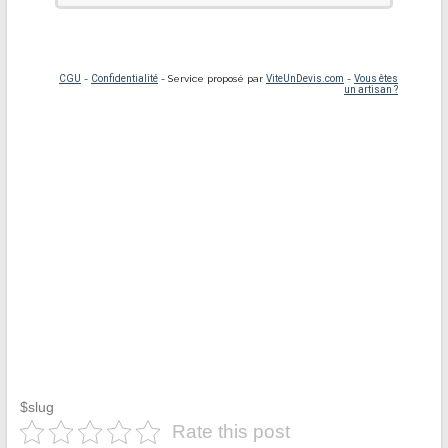
$slug
Rate this post